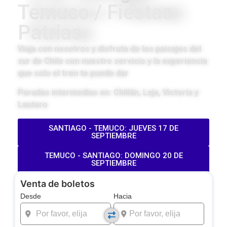
Temuco / Fiestas
Patrias
Viaja con nosotros y disfruta de los paisajes del
sur de Chile con nuestro servicio y la experiencia
que solo el tren te puede dar
Paradas intermedias en: Chillán, Laja, Victoria y
Lautaro
SANTIAGO - TEMUCO: JUEVES 17 DE
SEPTIEMBRE
TEMUCO - SANTIAGO: DOMINGO 20 DE
SEPTIEMBRE
Venta de boletos
Desde
Hacia