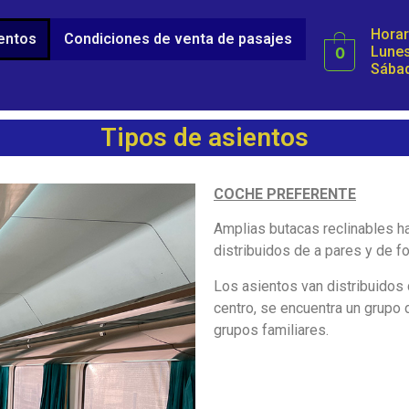
Horar
ientos
Condiciones de venta de pasajes
Lunes
0
Sábad
Tipos de asientos
COCHE PREFERENTE
Amplias butacas reclinables h
distribuidos de a pares y de fo
Los asientos van distribuidos c
centro, se encuentra un grupo 
grupos familiares.