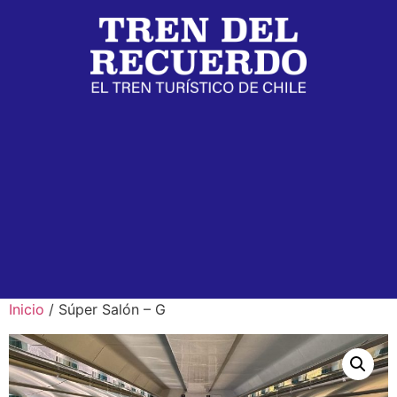
Inicio
/ Súper Salón – G