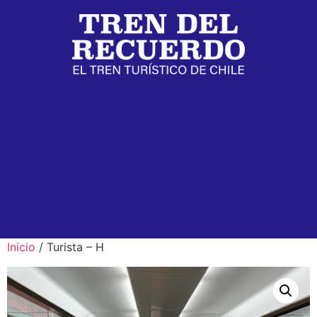
Inicio
/ Turista – H