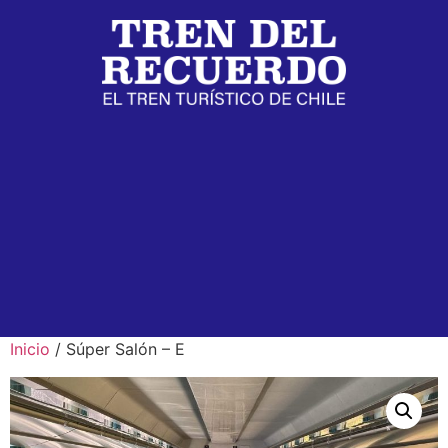
Inicio
/ Súper Salón – E