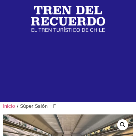
Inicio
/ Súper Salón – F