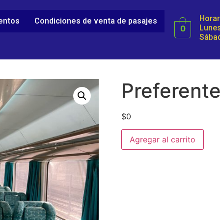
Horar
ientos
Condiciones de venta de pasajes
Lunes
0
Sábad
Preferente
$
0
Agregar al carrito