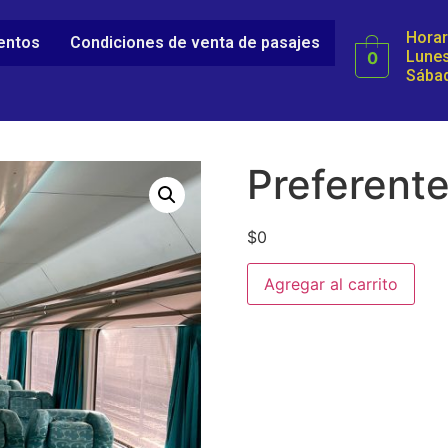
Horar
ientos
Condiciones de venta de pasajes
Lunes
0
Sábad
Preferente
$
0
Agregar al carrito