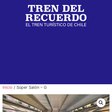
Inicio
/ Súper Salón – G