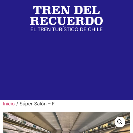
Inicio
/ Súper Salón – F