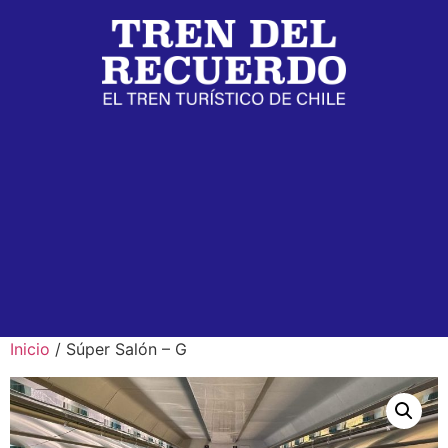
Inicio
/ Súper Salón – G