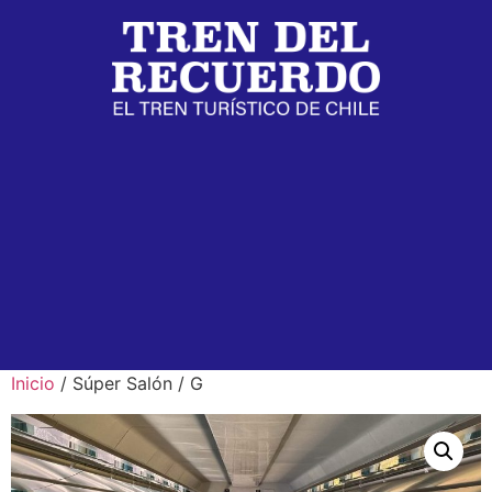
Inicio
/ Súper Salón / G