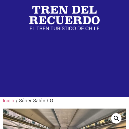
Inicio
/ Súper Salón / G