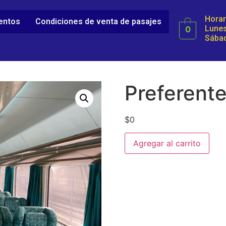
Horar
ientos
Condiciones de venta de pasajes
Lunes
0
Sábad
Preferente
$
0
Agregar al carrito