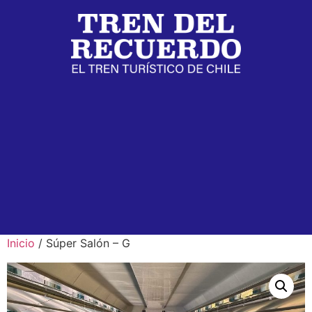
Inicio
/ Súper Salón – G