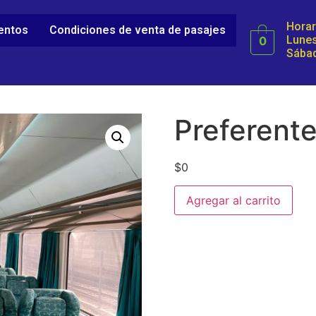
Horar
ientos
Condiciones de venta de pasajes
Lunes
0
Sábad
Preferente
$
0
Agregar al carrito