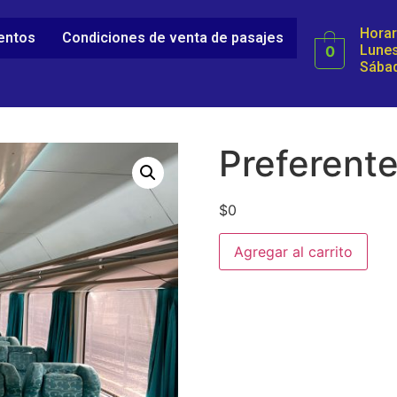
Horar
ientos
Condiciones de venta de pasajes
Lunes
0
Sábad
Preferente
$
0
Agregar al carrito