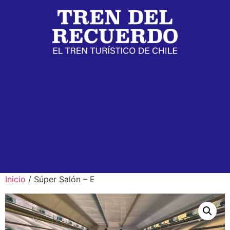
Inicio
/ Súper Salón – E