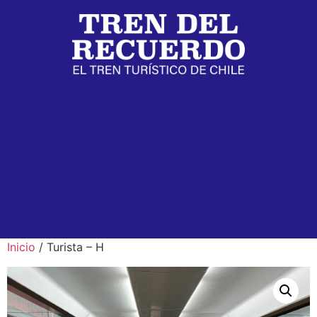
Inicio
/ Turista – H