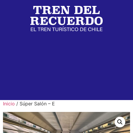
Inicio
/ Súper Salón – E