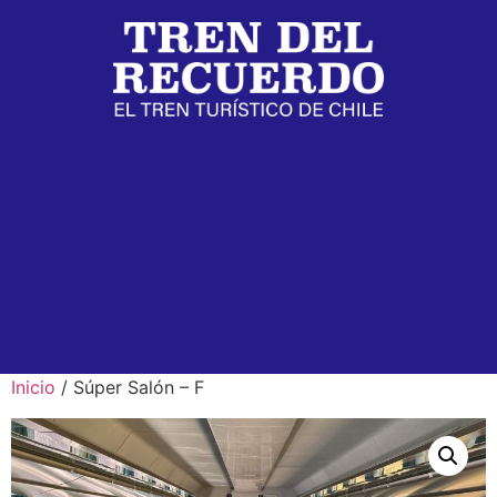
Inicio
/ Súper Salón – F