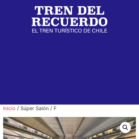
Inicio
/ Súper Salón / F