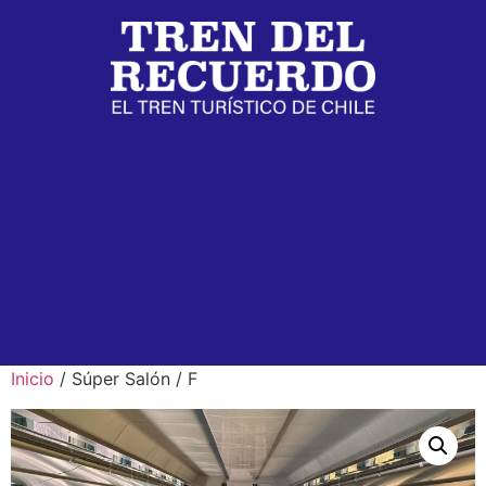
Inicio
/ Súper Salón / F