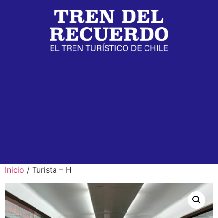
Inicio
/ Turista – H