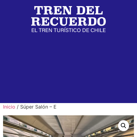
Inicio
/ Súper Salón – E