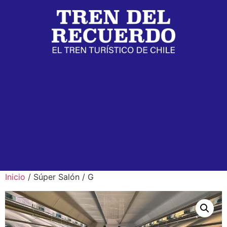
Inicio
/ Súper Salón / G