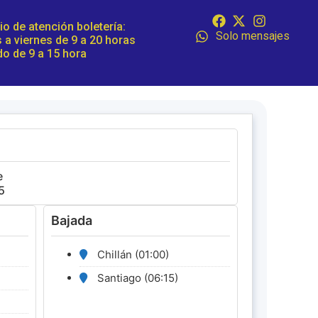
io de atención boletería:
Solo mensajes
 a viernes de 9 a 20 horas
o de 9 a 15 hora
e
5
Bajada
Chillán (01:00)
Santiago (06:15)